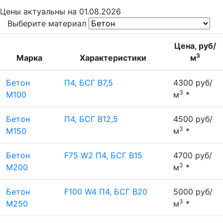
Цены
актуальны на 01.08.2026
Выберите материал
Цена, руб/
3
Марка
Характеристики
м
Бетон
П4, БСГ В7,5
4300 руб/
3
М100
м
*
Бетон
П4, БСГ В12,5
4500 руб/
3
М150
м
*
Бетон
F75 W2 П4, БСГ В15
4700 руб/
3
М200
м
*
Бетон
F100 W4 П4, БСГ В20
5000 руб/
3
М250
м
*