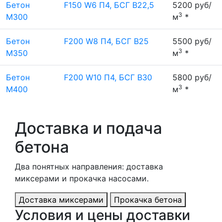
Бетон
F150 W6 П4, БСГ В22,5
5200 руб/
3
М300
м
*
Бетон
F200 W8 П4, БСГ В25
5500 руб/
3
М350
м
*
Бетон
F200 W10 П4, БСГ В30
5800 руб/
3
М400
м
*
Доставка и подача
бетона
Два понятных направления: доставка
миксерами и прокачка насосами.
Доставка миксерами
Прокачка бетона
Условия и цены доставки