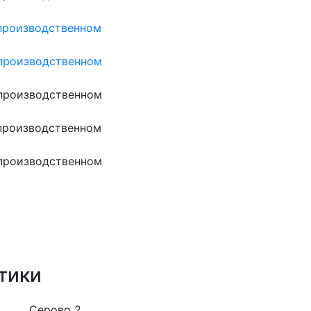
тики
Серово 2