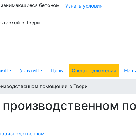
и занимающиеся бетоном
Узнать условия
оставкой в Твери
ия
Услуги
Цены
Спецпредложения
Наши
роизводственном помещении в Твери
в производственном п