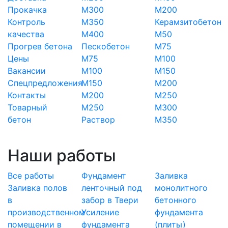
Прокачка
М300
М200
Контроль
М350
Керамзитобетон
качества
М400
М50
Прогрев бетона
Пескобетон
М75
Цены
М75
М100
Вакансии
М100
М150
Спецпредложения
М150
М200
Контакты
М200
М250
Товарный
М250
М300
бетон
Раствор
М350
Наши работы
Все работы
Фундамент
Заливка
Заливка полов
ленточный под
монолитного
в
забор в Твери
бетонного
производственном
Усиление
фундамента
помещении в
фундамента
(плиты)