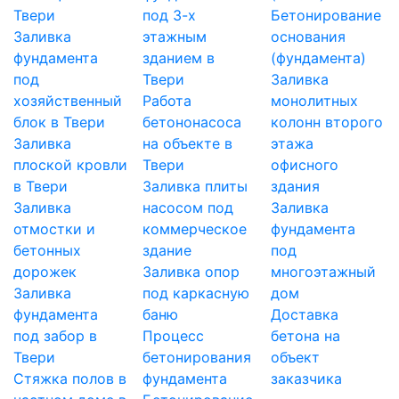
Твери
под 3-х
Бетонирование
Заливка
этажным
основания
фундамента
зданием в
(фундамента)
под
Твери
Заливка
хозяйственный
Работа
монолитных
блок в Твери
бетононасоса
колонн второго
Заливка
на объекте в
этажа
плоской кровли
Твери
офисного
в Твери
Заливка плиты
здания
Заливка
насосом под
Заливка
отмостки и
коммерческое
фундамента
бетонных
здание
под
дорожек
Заливка опор
многоэтажный
Заливка
под каркасную
дом
фундамента
баню
Доставка
под забор в
Процесс
бетона на
Твери
бетонирования
объект
Стяжка полов в
фундамента
заказчика