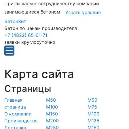
Приглашаем к сотрудничеству компании
занимающиеся бетоном
Узнать условия
БетонХит
Бетон по ценам производителя
+7 (4822) 65-01-71
заявки круглосуточно
Карта сайта
Страницы
Главная
М50
М50
страница
М100
М75
О компании
М150
М100
Производство
М200
М125
Доставка
М250
М150