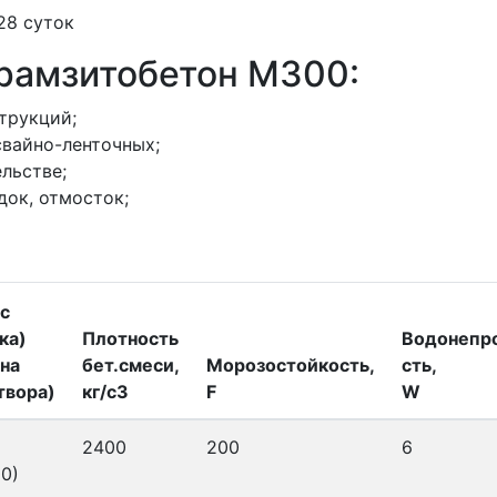
 28 суток
ерамзитобетон M300:
трукций;
свайно-ленточных;
льстве;
док, отмосток;
с
ка)
Плотность
Водонепр
на
бет.смеси,
Морозостойкость,
сть,
твора)
кг/с3
F
W
2400
200
6
0)