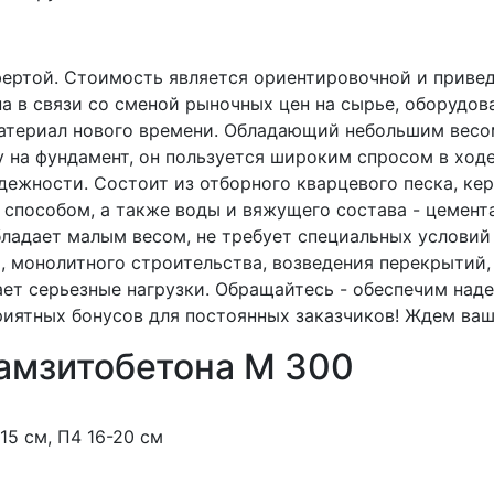
фертой. Стоимость является ориентировочной и приве
а в связи со сменой рыночных цен на сырье, оборудов
атериал нового времени. Обладающий небольшим весо
 на фундамент, он пользуется широким спросом в ход
дежности. Состоит из отборного кварцевого песка, ке
особом, а также воды и вяжущего состава - цемента.
бладает малым весом, не требует специальных условий
 монолитного строительства, возведения перекрытий,
ает серьезные нагрузки. Обращайтесь - обеспечим над
риятных бонусов для постоянных заказчиков! Ждем ва
амзитобетона М 300
-15 см, П4 16-20 см