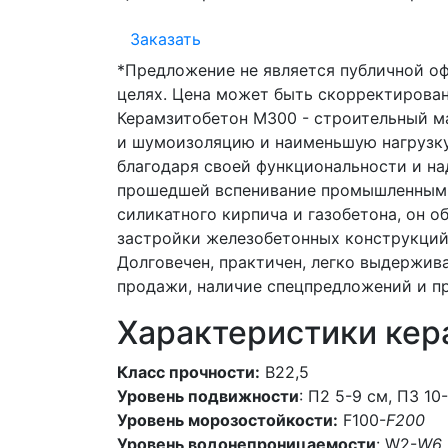
Заказать
*Предложение не является публичной о
целях. Цена может быть скорректирован
Керамзитобетон М300 - строительный м
и шумоизоляцию и наименьшую нагрузку
благодаря своей функциональности и на
прошедшей вспенивание промышленным сп
силикатного кирпича и газобетона, он о
застройки железобетонных конструкций,
Долговечен, практичен, легко выдержив
продажи, наличие спецпредложений и п
Характеристики кер
Класс прочности:
В22,5
Уровень подвижности
: П2 5-9 см, П3 10
Уровень морозостойкости:
F100-
F200
Уровень водонепроницаемости
: W2-
W6