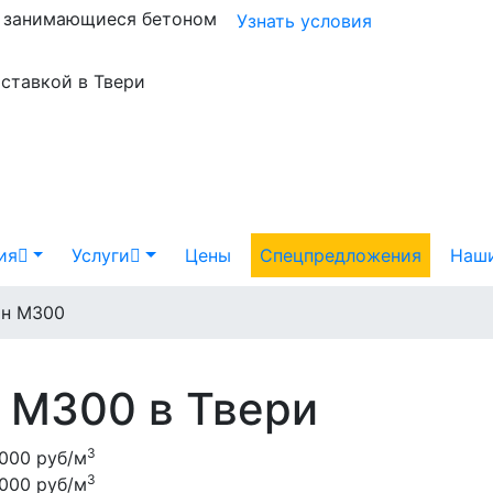
и занимающиеся бетоном
Узнать условия
оставкой в Твери
ия
Услуги
Цены
Спецпредложения
Наши
он М300
 М300 в Твери
3
000 руб/м
3
000 руб/м