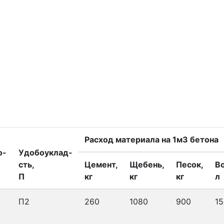
Расход материала на 1м3 бетона
о-
Удобоуклад-
сть,
Цемент,
Щебень,
Песок,
В
П
кг
кг
кг
л
П2
260
1080
900
15